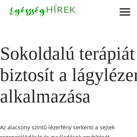
Sokoldalú terápiát
biztosít a lágyléze
alkalmazása
Az alacsony szintű lézerfény serkenti a sejtek
regenerálódását és gyulladások enyhítését,