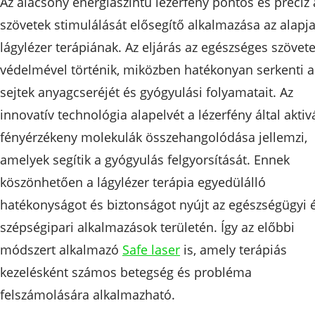
Az alacsony energiaszintű lézerfény pontos és precíz 
szövetek stimulálását elősegítő alkalmazása az alapja
lágylézer terápiának. Az eljárás az egészséges szövet
védelmével történik, miközben hatékonyan serkenti a
sejtek anyagcseréjét és gyógyulási folyamatait. Az
innovatív technológia alapelvét a lézerfény által aktivá
fényérzékeny molekulák összehangolódása jellemzi,
amelyek segítik a gyógyulás felgyorsítását. Ennek
köszönhetően a lágylézer terápia egyedülálló
hatékonyságot és biztonságot nyújt az egészségügyi 
szépségipari alkalmazások területén. Így az előbbi
módszert alkalmazó
Safe laser
is, amely terápiás
kezelésként számos betegség és probléma
felszámolására alkalmazható.