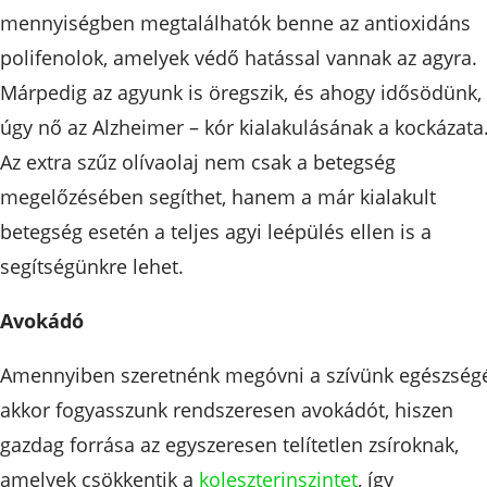
mennyiségben megtalálhatók benne az antioxidáns
polifenolok, amelyek védő hatással vannak az agyra.
Márpedig az agyunk is öregszik, és ahogy idősödünk,
úgy nő az Alzheimer – kór kialakulásának a kockázata
Az extra szűz olívaolaj nem csak a betegség
megelőzésében segíthet, hanem a már kialakult
betegség esetén a teljes agyi leépülés ellen is a
segítségünkre lehet.
Avokádó
Amennyiben szeretnénk megóvni a szívünk egészségé
akkor fogyasszunk rendszeresen avokádót, hiszen
gazdag forrása az egyszeresen telítetlen zsíroknak,
amelyek csökkentik a
koleszterinszintet
, így