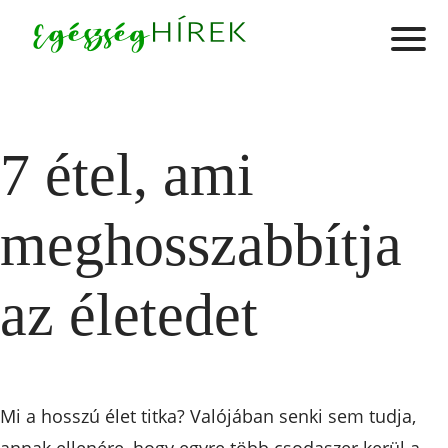
7 étel, ami
meghosszabbítja
az életedet
Mi a hosszú élet titka? Valójában senki sem tudja,
annak ellenére, hogy egyre több csodaszer kerül a