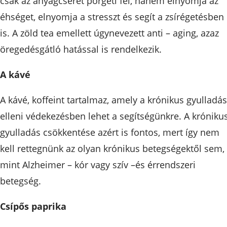
csak az anyagcserét pörgeti fel, hanem elnyomja az
éhséget, elnyomja a stresszt és segít a zsírégetésben
is. A zöld tea emellett úgynevezett anti – aging, azaz
öregedésgátló hatással is rendelkezik.
A kávé
A kávé, koffeint tartalmaz, amely a krónikus gyulladás
elleni védekezésben lehet a segítségünkre. A króniku
gyulladás csökkentése azért is fontos, mert így nem
kell rettegnünk az olyan krónikus betegségektől sem,
mint Alzheimer – kór vagy szív –és érrendszeri
betegség.
Csípős paprika