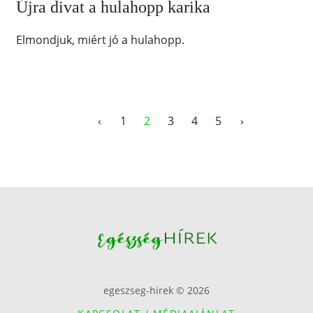
Újra divat a hulahopp karika
Elmondjuk, miért jó a hulahopp.
‹
1
2
3
4
5
›
egeszseg-hirek © 2026