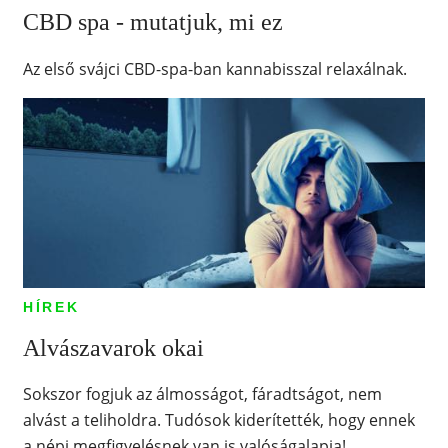
CBD spa - mutatjuk, mi ez
Az első svájci CBD-spa-ban kannabisszal relaxálnak.
HÍREK
Alvászavarok okai
Sokszor fogjuk az álmosságot, fáradtságot, nem
alvást a teliholdra. Tudósok kiderítették, hogy ennek
a népi megfigyelésnek van is valóságalapja!