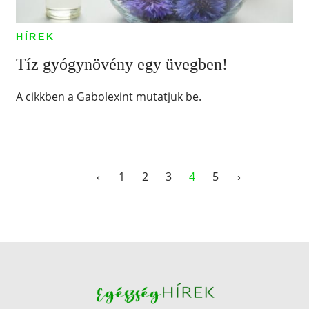
HÍREK
Tíz gyógynövény egy üvegben!
A cikkben a Gabolexint mutatjuk be.
‹
1
2
3
4
5
›